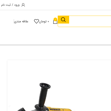
ورود / ثبت نام
0
0
تومان
علاقه مندی
DW
بد خرید