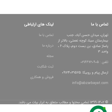
تماس با ما
لینک های ارتباطی
تهران، میدان حسن آباد، جنب
تماس با ما
بیمارستان سینا، کوچه نعمتی، بالاتر از
درباره ما
پاساژ صادق، بن بست دوم، پلاک 6 ،
واحد 3
مجله
تلفن : 02166720905
ثبت شکایت
ارسال پیام و روبیکا: 09124031575
فروش و همکاری
info@abzarbayat.com
© 1399-1402 تمامی محتوا و مطالب متعلق به ابزار بیات می باشد.