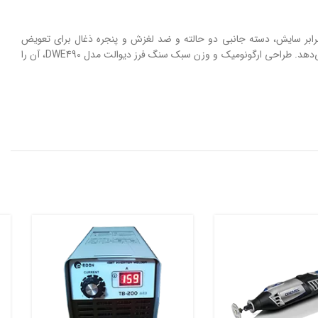
افظت شده در برابر سایش، دسته جانبی دو حالته و ضد لغزش و پنجره ذغال برای تعویض
می‌باشد. سنگ فرز دیوالت با سرعت گردش آزاد 6600 دور بر دقیقه، عملیات برشکاری و سمباده زنی سطوحی نظیر سنگ،فلز و چوب را با دقت و ظرافت انجام می‌دهد. طراحی ارگونومیک و وزن سبک سنگ فرز دیوالت مدل DWE490، آن را