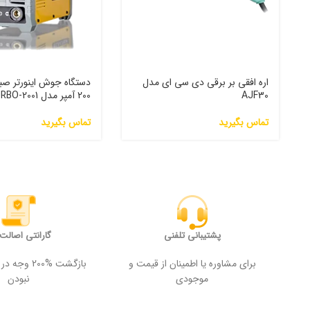
اره افقی بر برقی دی سی ای مدل
دستگاه جوش اینورتر صبا
AJF30
200 آمپر مدل 2001-TURBO
تماس بگیرید
تماس بگیرید
پشتیبانی تلفنی
گارانتی اصالت ک
برای مشاوره یا اطمینان از قیمت و
بازگشت %200
موجودی
نبودن