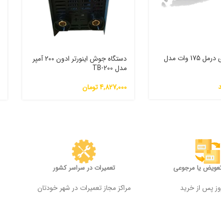
فرز مینیاتوری درمل 175 وات مدل
دستگاه جوش اینورتر ادون 200 آمپر
مدل TB-200
م
4,827,000
تومان
0
تعویض یا مرجوعی
تعمیرات در سراسر کشور
مراکز مجاز تعمیرات در شهر خودتان