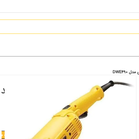
 DWE490
سنگ فرز دیوالت سنگ‌بری مدل E490
13,899,000
تومان
افزودن به س