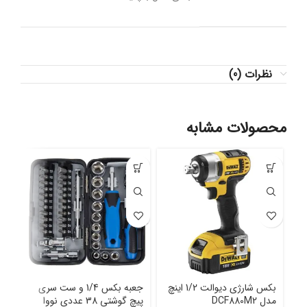
نظرات (0)
محصولات مشابه
بکس شارژی دیوالت 1/2 اینچ
جعبه بکس 1/4 و ست سری
مدل DCF880M2
پیچ گوشتی 38 عددی نووا
آرو