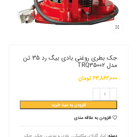
برای بزرگنمایی کلیک کنید
جک بطری روغنی بادی بیگ رد 35 تن
مدل TRQ35002
23,862,000
تومان
افزودن به سبد خرید
افزودن به علاقه مندی
دسته:
ابزار گاراژی مکانیکی
,
بادی و بنزینی
,
جک
,
جک