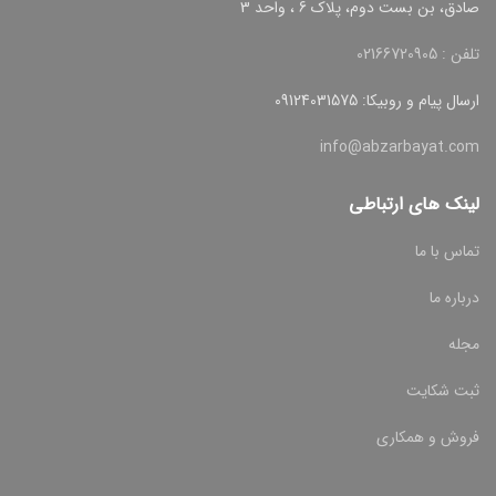
صادق، بن بست دوم، پلاک 6 ، واحد 3
تلفن : 02166720905
ارسال پیام و روبیکا: 09124031575
info@abzarbayat.com
لینک های ارتباطی
تماس با ما
درباره ما
مجله
ثبت شکایت
فروش و همکاری