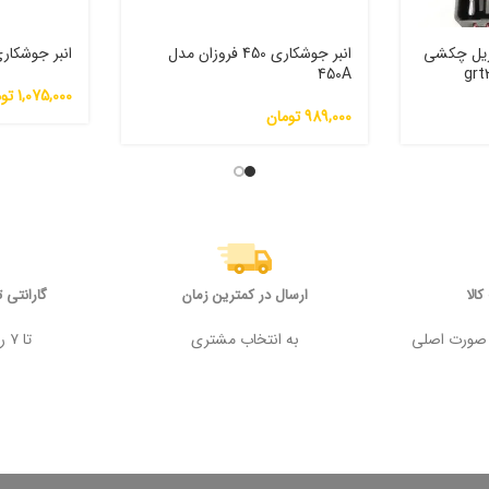
ه با دریل چکشی
انبر جوشکاری 450 فروزان مدل
انبر جوشکاری ۳۵۰ فرو
450A
1,075,000
تو
989,000
تومان
الا
ارسال در کمترین زمان
گارانتی 
 وجه در صورت اصلی
به انتخاب مشتری
تا ۷ روز پس از خرید