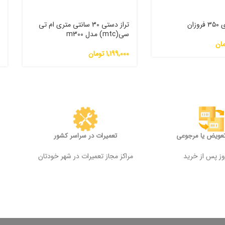
زان
تراز دستی 30 سانتی متری ام تی
سی(mtc) مدل m300
2
مان
1,199,000
تومان
0
تعویض یا مرجوعی
تعمیرات در سراسر کشور
مراکز مجاز تعمیرات در شهر خودتان