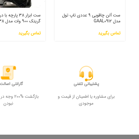
ست آلن چاقویی 9 عددی تاپ تول
ست ابزار 38 پارچ
مدل GAAL0912
گریتک 900 وات مدل grt38
تماس بگیرید
تماس بگیرید
پشتیبانی تلفنی
گارانتی اصالت ک
برای مشاوره یا اطمینان از قیمت و
بازگشت %200
موجودی
نبودن