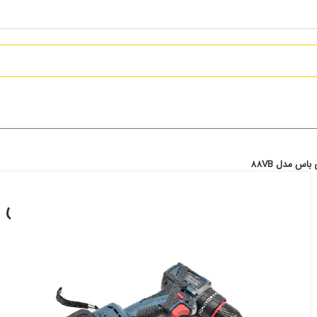
دریل شارژی ۸۸ ولت
88VB
5,349,000
تومان