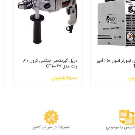
دستگاه جوش اینورتر ادون 250 آمپر
دریل گیربکسی چکشی کرون 810
س
وات مدل CT10067
0
مان
5,198,000
تومان
0
تعویض یا مرجوعی
تعمیرات در سراسر کشور