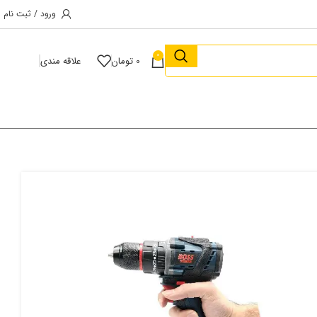
ورود / ثبت نام
0
0
تومان
علاقه مندی
 براشلس چکشی باس مدل