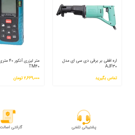
اره افقی بر برقی دی سی ای مدل
متر لیزری آنکو
TM40
AJF30
تماس بگیرید
2,669,000
تومان
پشتیبانی تلفنی
گارانتی اصالت ک