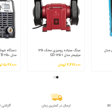
ر 40 متری مدل
سنگ سنباده رومیزی محک 125
میلیمتر مدل GD-125-1
مدل TB-250
4,472,000
تومان
5,097,000
تو
الا
ارسال در کمترین زمان
گارانتی 