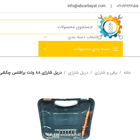
021-66767155 | info@abzarbayat.com
انتخاب دسته بندی
دسته بندی محصولات
خانه
برقی و شارژی
دریل شارژی
دریل شارژی ۸۸ ولت براشلس چکشی باس مدل 88VB