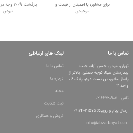
برای مشاوره یا اطمینان از قیمت و
بازگشت %200
موجودی
نبودن
تماس با ما
لینک های ارتباطی
تهران، میدان حسن آباد، جنب
تماس با ما
بیمارستان سینا، کوچه نعمتی، بالاتر از
درباره ما
پاساژ صادق، بن بست دوم، پلاک 6 ،
واحد 3
مجله
تلفن : 02166720905
ثبت شکایت
ارسال پیام و روبیکا: 09124031575
فروش و همکاری
info@abzarbayat.com