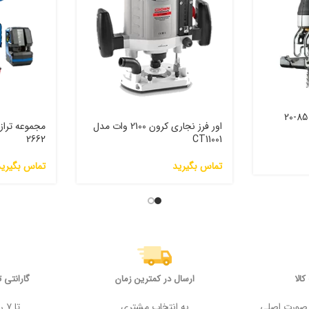
اره عمودبر برقی دیوالت 85-20
اور فرز نجاری کرون 2100 وات مدل
2662
CT11001
تماس بگیرید
تماس بگیرید
الا
ارسال در کمترین زمان
گارانتی 
 وجه در صورت اصلی
به انتخاب مشتری
تا ۷ روز پس از خرید