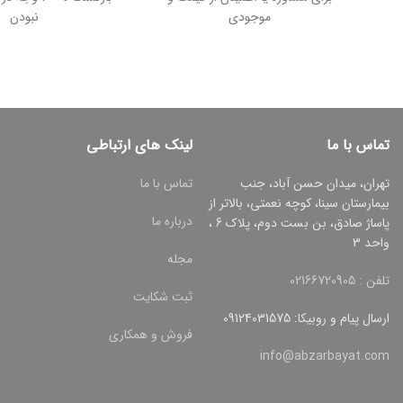
موجودی
نبودن
تماس با ما
لینک های ارتباطی
تهران، میدان حسن آباد، جنب
تماس با ما
بیمارستان سینا، کوچه نعمتی، بالاتر از
درباره ما
پاساژ صادق، بن بست دوم، پلاک 6 ،
واحد 3
مجله
تلفن : 02166720905
ثبت شکایت
ارسال پیام و روبیکا: 09124031575
فروش و همکاری
info@abzarbayat.com