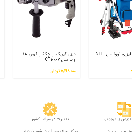
مجموعه تراز لیزری نووا مدل NTL-
دریل گیربکسی چکشی کرون 810
س
وات مدل CT10067
0
5,198,000
تومان
0
تعویض یا مرجوعی
تعمیرات در سراسر کشور
مراکز مجاز تعمیرات در شهر خودتان