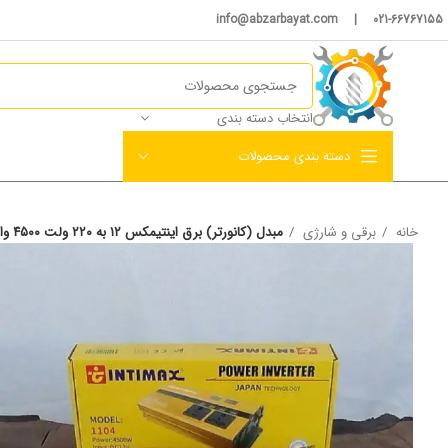
021-66767155 | info@abzarbayat.com
انتخاب دسته بندی
دسته بندی محصولات
خانه
برقی و شارژی
مبدل (کانورتر) برق اینتیمکس ۱۲ به ۲۲۰ ولت ۴۵٠٠ وات مدل ۱۱۰۴