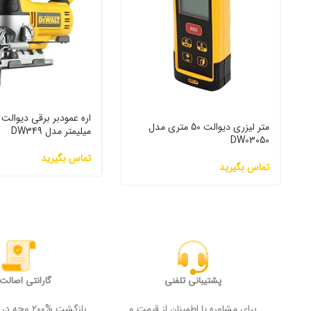
متر لیزری دیوالت 50 متری مدل
میلیمتر مدل DW349
DW03050
تماس بگیرید
تماس بگیرید
پشتیبانی تلفنی
گارانتی اصالت ک
برای مشاوره یا اطمینان از قیمت و
بازگشت %200