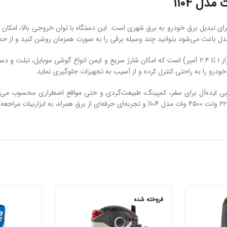
 1104 یک گزینه قدرتمند و مطمئن برای تبدیل برق خودرو به برق شهری است. این دستگاه با توان خرو
یکی از مزایای این مبدل، داشتن چهار خروجی USB با شدت جریان متفاوت (از ۱ تا ۲.۴ آمپر) است که امکان شارژ سر
ودرو را به راحتی کنترل کرده و از آسیب به تجهیزات جلوگیری نماید.
ی ایده‌آل برای سفر، کمپینگ، طبیعت‌گردی و حتی مواقع اضطراری محسوب می‌شو
فروخته شده