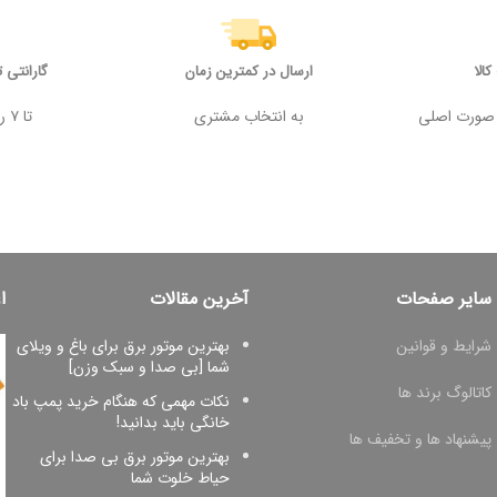
الا
ارسال در کمترین زمان
گارانتی 
 وجه در صورت اصلی
به انتخاب مشتری
تا ۷ روز پس از خرید
سایر صفحات
آخرین مقالات
ا
شرایط و قوانین
بهترین موتور برق برای باغ و ویلای
شما [بی صدا و سبک وزن]
کاتالوگ برند ها
نکات مهمی که هنگام خرید پمپ باد
خانگی باید بدانید!
پیشنهاد ها و تخفیف ها
بهترین موتور برق بی صدا برای
حیاط خلوت شما