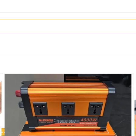
مبدل برق نئوپاور مدل 4000N ظرفیت ۴۰۰۰ وات
8,798,000
تومان
افزودن به س