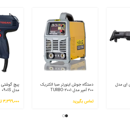
ی ای مدل
دستگاه جوش اینورتر صبا الکتریک
200 آمپر مدل 2001-TURBO
مدل 0901S
تماس بگیرید
3,399,000
ت