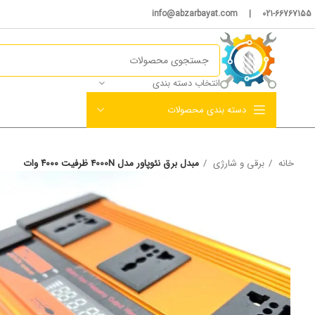
021-66767155 | info@abzarbayat.com
انتخاب دسته بندی
دسته بندی محصولات
خانه
برقی و شارژی
مبدل برق نئوپاور مدل 4000N ظرفیت ۴۰۰۰ وات