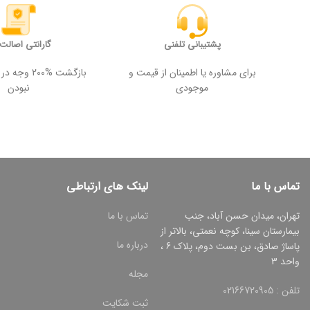
پشتیبانی تلفنی
گارانتی اصالت ک
برای مشاوره یا اطمینان از قیمت و
بازگشت %200
موجودی
نبودن
تماس با ما
لینک های ارتباطی
تهران، میدان حسن آباد، جنب
تماس با ما
بیمارستان سینا، کوچه نعمتی، بالاتر از
درباره ما
پاساژ صادق، بن بست دوم، پلاک 6 ،
واحد 3
مجله
تلفن : 02166720905
ثبت شکایت