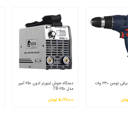
پیچ گوشتی برقی توسن 230 وات
دستگاه جوش اینورتر ادون 250 آمپر
مدل TB-250
و
ومان
5,097,000
تومان
0