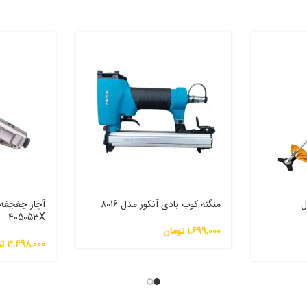
ل
منگنه کوب بادی آنکور مدل 8016
آچار جغجغه
405053X
1,699,000
تومان
3,498,000
ت