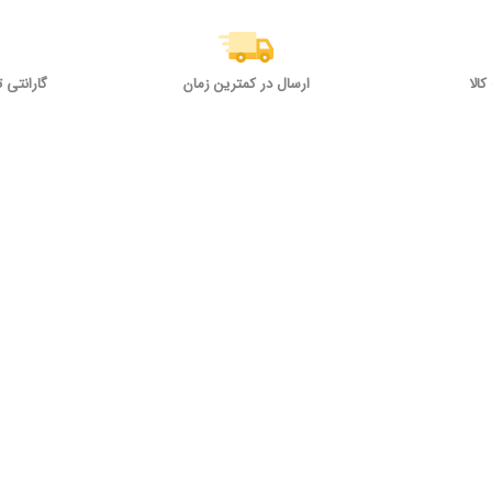
الا
ارسال در کمترین زمان
گارانتی 
 وجه در صورت اصلی
به انتخاب مشتری
تا ۷ روز پس از خرید
سایر صفحات
آخرین مقالات
ا
شرایط و قوانین
بهترین موتور برق برای باغ و ویلای
شما [بی صدا و سبک وزن]
کاتالوگ برند ها
نکات مهمی که هنگام خرید پمپ باد
خانگی باید بدانید!
پیشنهاد ها و تخفیف ها
بهترین موتور برق بی صدا برای
حیاط خلوت شما