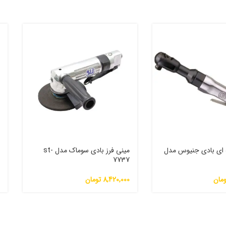
 ای بادی جنیوس مدل
مینی فرز بادی سوماک مدل st-
7737
م
ومان
8,420,000
تومان
0