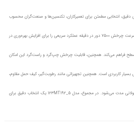
ی
دقیق،
انتخابی
مطمئن
برای
تعمیرکاران،
تکنسین‌ها
و
صنعت‌گران
محسوب
رعت
چرخش
۷۵۰۰
دور
در
دقیقه
عملکرد
سریعی
را
برای
افزایش
بهره‌وری
در
طح
فراهم
می‌کند.
همچنین،
قابلیت
چرخش
چپ‌گرد
و
راست‌گرد
این
امکان
س
بسیار
کاربردی
است.
همچنین
تجهیزاتی
مانند
رطوبت‌گیر،
کیف
حمل
مقاوم،
لانی
مدت
می‌شود.
در
مجموع،
مدل
123MT192_5
یک
انتخاب
دقیق
برای