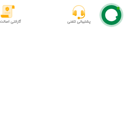
پشتیبانی تلفنی
گارانتی اصالت ک
برای مشاوره یا اطمینان از قیمت و
بازگشت %200
موجودی
نبودن
تماس با ما
لینک های ارتباطی
تهران، میدان حسن آباد، جنب
تماس با ما
بیمارستان سینا، کوچه نعمتی، بالاتر از
درباره ما
پاساژ صادق، بن بست دوم، پلاک 6 ،
واحد 3
مجله
تلفن : 66720905 (021)