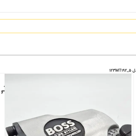
مجموعه بکس با
123MT192_5
8,298,000
تومان