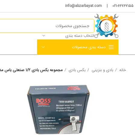
021-66767155 | info@abzarbayat.com
انتخاب دسته بندی
دسته بندی محصولات
خانه
بادی و بنزینی
بکس بادی
مجموعه بکس بادی ۱/۲ صنعتی باس مدل 123MT192_5