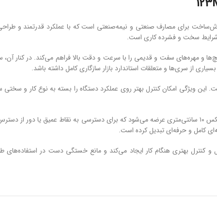
ش‌ساخت
برای
مصارف
صنعتی
و
نیمه‌صنعتی
است
که
با
عملکرد
قدرتمند
و
طراح
رایط
سخت
و
فشرده
کاری
است.
چ‌ها
و
مهره‌های
سفت
و
قدیمی
را
با
سرعت
و
دقت
بالا
فراهم
می‌کند.
در
کنار
آن،
س
بسیاری
از
سری‌ها
و
متعلقات
استاندارد
بازار
سازگاری
کامل
داشته
باشد.
ت.
این
ویژگی
امکان
کنترل
بهتر
روی
عملکرد
دستگاه
را
بسته
به
نوع
کار
و
سختی
س
کس
۱۰
سانتی‌متری
عرضه
می‌شود
که
برای
دسترسی
به
نقاط
عمیق
یا
دور
از
دستر
‌ای
کامل
و
حرفه‌ای
تبدیل
کرده
است.
ل
و
کنترل
بهتری
هنگام
کار
ایجاد
می‌کند
و
مانع
خستگی
دست
در
استفاده‌های
طو