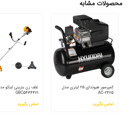
محصولات مشابه
کمپرسور هیوندای 25 لیتری مدل
علف زن بنزینی اینکو مد
GBC5434421
AC-2425
تماس بگیرید
تماس بگیرید