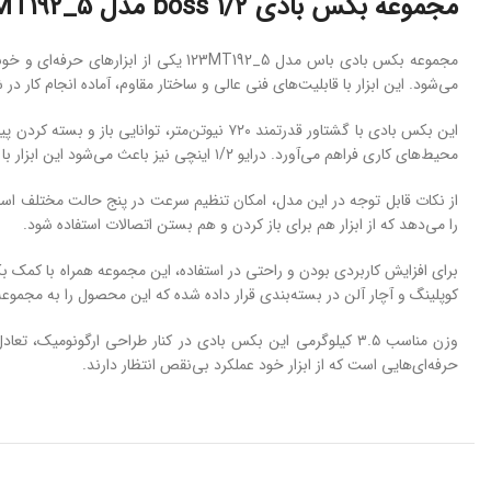
مجموعه بکس بادی ۱/۲ boss مدل 123MT192_5
مجموعه
بکس
بادی باس
مدل
123MT192_5
یکی
از
ابزارهای
حرفه‌ای
و
خو
می‌شود.
این
ابزار
با
قابلیت‌های
فنی
عالی
و
ساختار
مقاوم،
آماده
انجام
کار
در
ش
این
بکس
بادی
با
گشتاور
قدرتمند
۷۲۰
نیوتن‌متر
،
توانایی
باز
و
بسته
کردن
پی
محیط‌های
کاری
فراهم
می‌آورد.
درایو
۲
۱/
اینچی
نیز
باعث
می‌شود
این
ابزار
با
از
نکات
قابل
توجه
در
این
مدل،
امکان
تنظیم
سرعت
در
پنج
حالت
مختلف
اس
را
می‌دهد
که
از
ابزار
هم
برای
باز
کردن
و
هم
بستن
اتصالات
استفاده
شود.
برای
افزایش
کاربردی
بودن
و
راحتی
در
استفاده،
این
مجموعه
همراه
با
کمک
ب
کوپلینگ
و
آچار
آلن
در
بسته‌بندی
قرار
داده
شده
که
این
محصول
را
به
مجموعه
وزن
مناسب
۳.۵
کیلوگرمی
این
بکس
بادی
در
کنار
طراحی
ارگونومیک،
تعاد
حرفه‌ای‌هایی
است
که
از
ابزار
خود
عملکرد
بی‌نقص
انتظار
دارند.