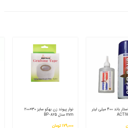
چسب 123 استار باند 400 میلی لیتر
نوار پیوند زن بهکو سایز 30×200
mm مدل BP-825
م
ن
179,000
تومان
0