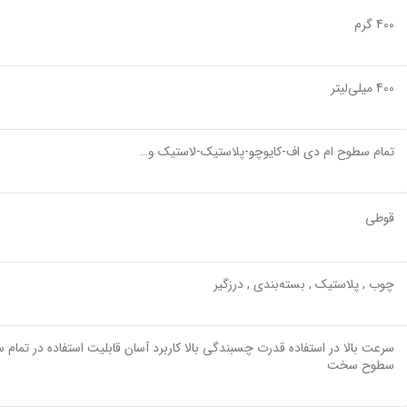
400 گرم
400 میلی‌لیتر
تمام سطوح ام دی اف-کایوچو-پلاستیک-لاستیک و…
قوطی
چوب , پلاستیک , بسته‌بندی , درزگیر
سرعت بالا در استفاده قدرت چسبندگی بالا کاربرد آسان قابلیت استفاده در تم
سطوح سخت