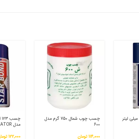
سب 123 استارباند 100 میلی لیتر
چسب چوب شمال 750 گرم مدل
600
مدل ACTIVATOR
114,000
تومان
122,000
توما