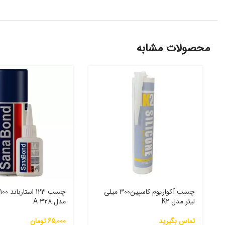
محصولات مشابه
چسب آکواریوم کاسپین300 میلی
چ
لیتر مدل K2
مدل A 328
تماس بگیرید
65,000
تومان