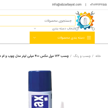
021-66767155 | info@abzarbayat.com
انتخاب دسته بندی
دسته بندی محصولات
خانه
چسب و رنگ
چسب 123 مپل مکس 400 میلی لیتر مدل چوب و ام دی اف