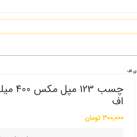
چسب 23
اف
300,000
تومان