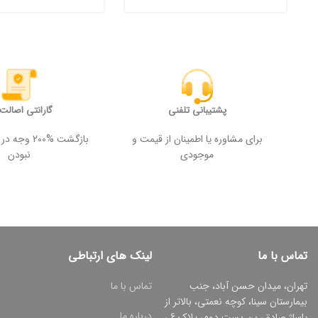
پشتیبانی تلفنی
گارانتی اصالت ک
برای مشاوره یا اطمینان از قیمت و
بازگشت %200
موجودی
نبودن
تماس با ما
لینک های ارتباطی
تهران، میدان حسن آباد، جنب
تماس با ما
بیمارستان سینا، کوچه نعمتی، بالاتر از
درباره ما
پاساژ صادق، بن بست دوم، پلاک 6 ،