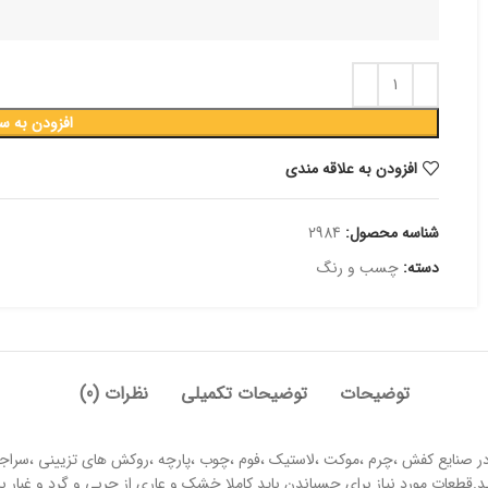
افزودن به س
افزودن به علاقه مندی
شناسه محصول:
2984
دسته:
چسب و رنگ
توضیحات
توضیحات تکمیلی
نظرات (0)
 صنایع کفش ،چرم ،موکت ،لاستیک ،فوم ،چوب ،پارچه ،روکش های تزیینی ،سرا
.قطعات مورد نیاز برای چسباندن باید کاملا خشک و عاری از چربی و گرد و غبار ب