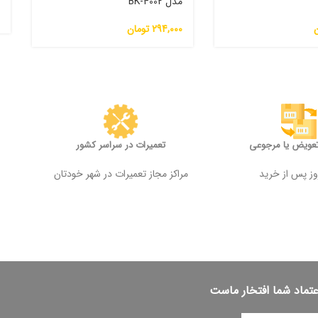
مدل BK-4002
0
ن
294,000
تومان
تعویض یا مرجوعی
تعمیرات در سراسر کشور
مراکز مجاز تعمیرات در شهر خودتان
عتماد شما افتخار ماست