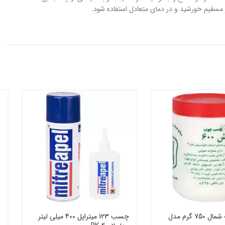
چسب چوب شمال 750 گرم مدل
چسب 123 میتراپل 400 میلی لیتر
چ