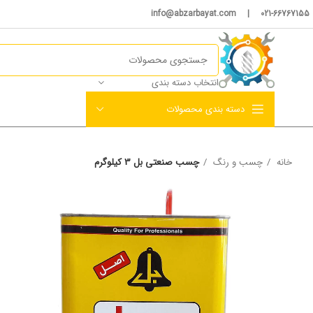
021-66767155 | info@abzarbayat.com
انتخاب دسته بندی
دسته بندی محصولات
خانه
چسب و رنگ
چسب صنعتی بل 3 کیلوگرم