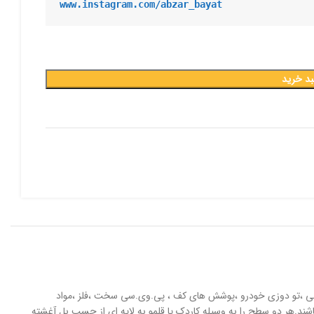
www.instagram.com/abzar_bayat
بد خرید
جی ،تو دوزی خودرو ،پوشش های کف ، پی.وی.سی سخت ،فلز ،مواد
اشند.هر دو سطح را به وسیله کاردک یا قلمو به لایه ای از چسب بل آغشته