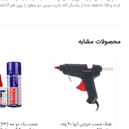
کرده و 5تا 10دقیقه جدا از یکدیگر نگه دارید سپس دو سطح را روی هم گذاشته وبه مدت چند ثانیه تحت فشار قرار دهید.بهتر است باری حفظ کیفیت دور از نور مسقیم خورشید و در دمای متعادل استفاده شود.
محصولات مشابه
تفنگ چسب حرارتی آروا 40 وات
چسب یک دو 