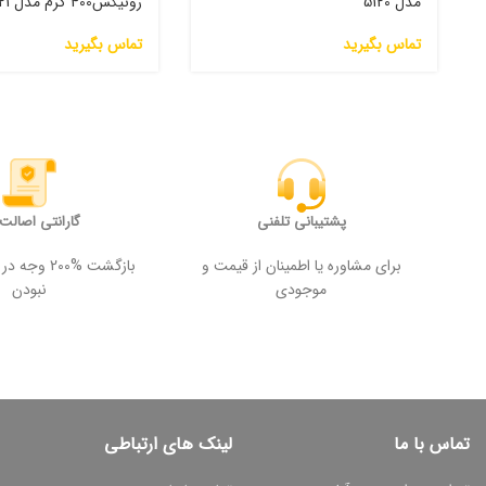
مدل 5120
رونیکس400 گرم مدل RH-9921
تماس بگیرید
تماس بگیرید
پشتیبانی تلفنی
گارانتی اصالت ک
برای مشاوره یا اطمینان از قیمت و
بازگشت %200
موجودی
نبودن
تماس با ما
لینک های ارتباطی