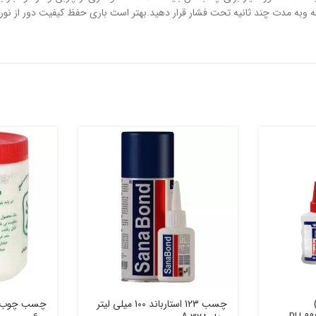
سه (123)
چسب 123 استارباند 100 میلی لیتر