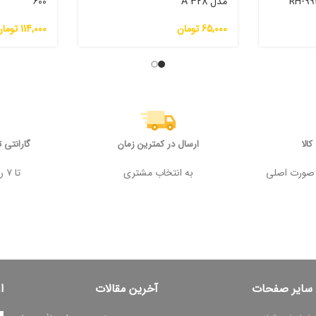
مدل A 328
600
65,000
تومان
114,000
توما
الا
ارسال در کمترین زمان
گارانتی 
 وجه در صورت اصلی
به انتخاب مشتری
تا ۷ روز پس از خرید
سایر صفحات
آخرین مقالات
ا