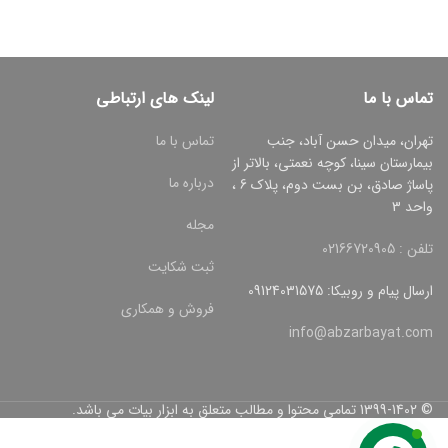
تماس با ما
لینک های ارتباطی
تهران، میدان حسن آباد، جنب
تماس با ما
بیمارستان سینا، کوچه نعمتی، بالاتر از
درباره ما
پاساژ صادق، بن بست دوم، پلاک 6 ،
واحد 3
مجله
تلفن : 02166720905
ثبت شکایت
ارسال پیام و روبیکا: 09124031575
فروش و همکاری
info@abzarbayat.com
© 1399-1402 تمامی محتوا و مطالب متعلق به ابزار بیات می باشد.