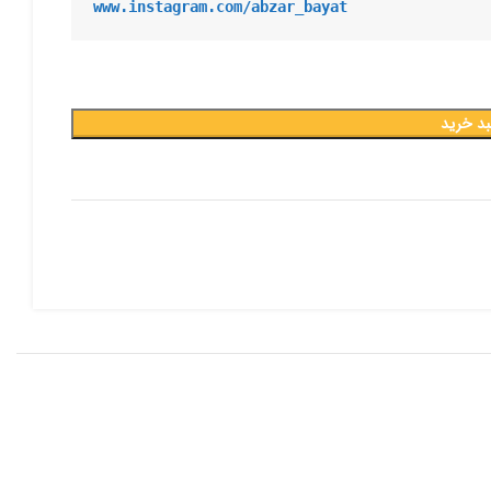
www.instagram.com/abzar_bayat
بد خرید