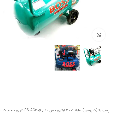
برای بزرگنمایی کلیک کنید
پمپ باد(کمپرسور) سایلنت 30 لیتری باس مدل BS-AC30p دارای حجم 30 لیتر و تک سیلندر می باشد