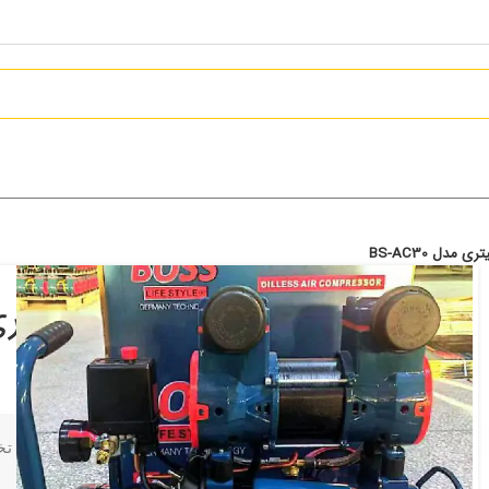
کمپرسور سایلنت باس 30 لیتری مدل BS-AC30
17,639,000
تومان
برای مشاوره تخ