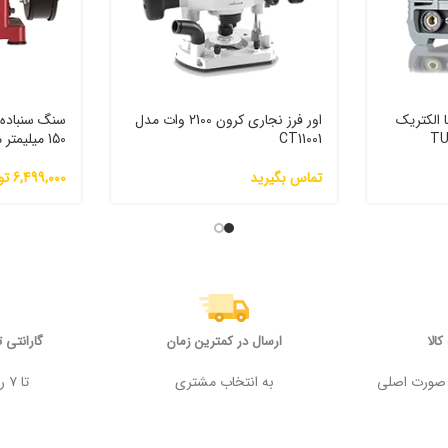
 الکتریک
اور فرز نجاری کرون 2100 وات مدل
سنگ سنباده
CT11001
150 میلیمتر مدل GD-150H
تماس بگیرید
6,499,000
تو
الا
ارسال در کمترین زمان
گارانتی 
 وجه در صورت اصلی
به انتخاب مشتری
تا ۷ روز پس از خرید