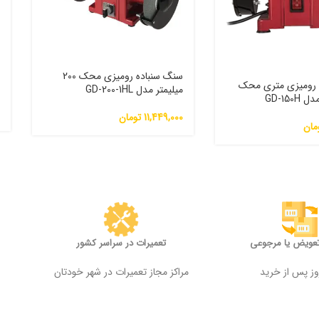
سنگ سنباده رومیزی محک 200
 رومیزی متری محک
م
میلیمتر مدل GD-200-1HL
0
11,449,000
تومان
مان
تعویض یا مرجوعی
تعمیرات در سراسر کشور
مراکز مجاز تعمیرات در شهر خودتان