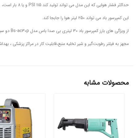
حداکثر فشار هوایی که این مدل می تواند تولید کند 115 PSI و یا 8 بار است،
این کمپرسور باد می تواند 250 لیتر هوا را جابجا کند.
از ویژگی های بارز کمپرسور باد 30 لیتری بی صدا باس مدل Bs-ac30p دو سیلندر، سیستم لرزه گیر و قابلیت پر شدن سریع کمپرسور باد می باشد
مجهز به فیلتر رطوبت‌گیر و شیر تخلیه منبع،قابلیت کار در مراکز پزشکی ، به
محصولات مشابه