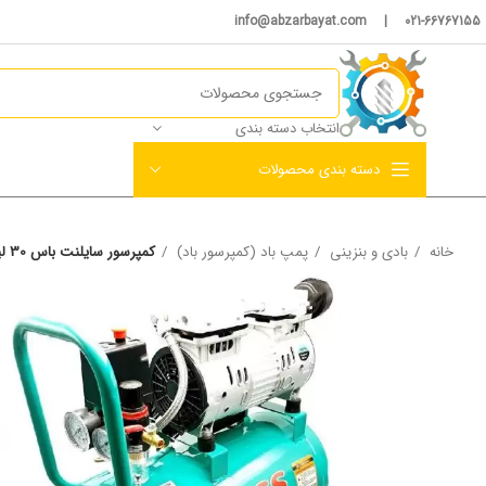
021-66767155 | info@abzarbayat.com
انتخاب دسته بندی
دسته بندی محصولات
خانه
بادی و بنزینی
پمپ باد (کمپرسور باد)
کمپرسور سایلنت باس 30 لیتری مدل BS-AC30