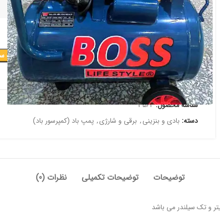
افزودن به س
افزودن به علاقه مندی
شناسه محصول:
3564
دسته:
بادی و بنزینی
,
برقی و شارژی
,
پمپ باد (کمپرسور باد)
توضیحات
توضیحات تکمیلی
نظرات (0)