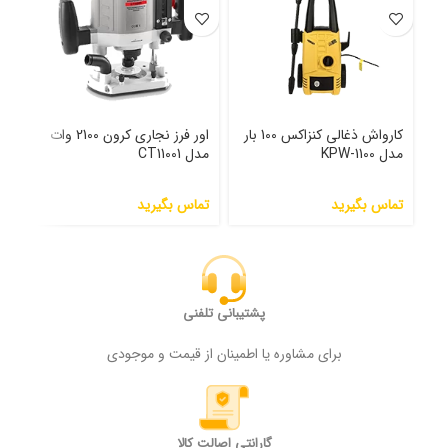
کارواش ذغالی کنزاکس 100 بار
اور فرز نجاری کرون 2100 وات
مجم
مدل KPW-1100
مدل CT11001
662
تماس بگیرید
تماس بگیرید
تما
پشتیبانی تلفنی
برای مشاوره یا اطمینان از قیمت و موجودی
گارانتی اصالت کالا