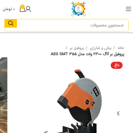
0
0
تومان
خانه
برقی و شارژی
پروفیل بر
پروفیل بر آاگ 2300 وات مدل AEG SMT 355
داغ