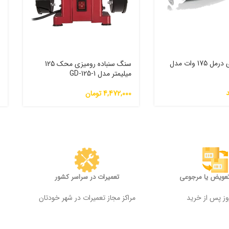
فرز مینیاتوری درمل 175 وات مدل
سنگ سنباده رومیزی محک 125
س
میلیمتر مدل GD-125-1
0
4,472,000
تومان
0
تعویض یا مرجوعی
تعمیرات در سراسر کشور
مراکز مجاز تعمیرات در شهر خودتان