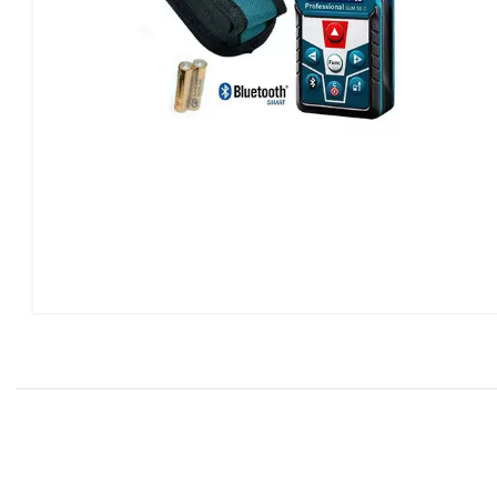
www.instagram.com/abzar_bayat
بد خرید