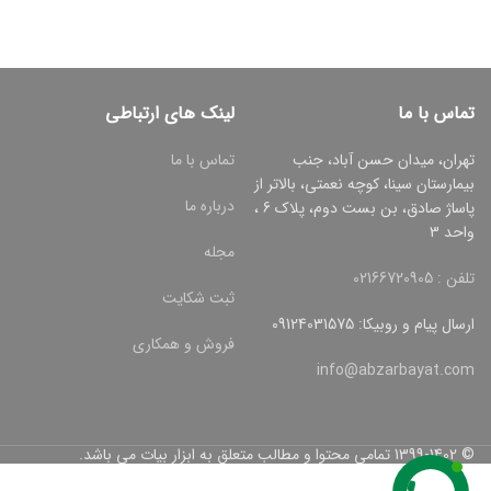
تماس با ما
لینک های ارتباطی
تهران، میدان حسن آباد، جنب
تماس با ما
بیمارستان سینا، کوچه نعمتی، بالاتر از
درباره ما
پاساژ صادق، بن بست دوم، پلاک 6 ،
واحد 3
مجله
تلفن : 02166720905
ثبت شکایت
ارسال پیام و روبیکا: 09124031575
فروش و همکاری
info@abzarbayat.com
© 1399-1402 تمامی محتوا و مطالب متعلق به ابزار بیات می باشد.