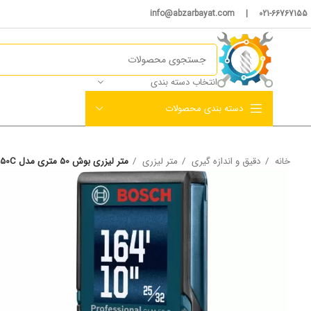
021-66767155 | info@abzarbayat.com
انتخاب دسته بندی
دسته بندی محصولات
خانه
دقیق و اندازه گیری
متر لیزری
متر لیزری بوش 50 متری مدل GLM 50C