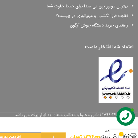
بهترین موتور برق بی صدا برای حیاط خلوت شما
تفاوت فرز انگشتی و مینیاتوری در چیست؟
راهنمای خرید دستگاه جوش آرگون
اعتماد شما افتخار ماست
© 1399-1402 تمامی محتوا و مطالب متعلق به ابزار بیات می باشد.
قیچی
باغبانی
دنده
0
1,374,000
تومان
ای بهکو
افزودن به س