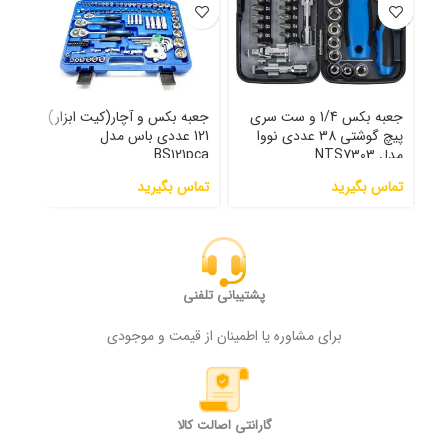
جعبه بکس 1/4 و ست سری
جعبه بکس و آچار(کیت ابزار)
پیچ گوشتی 38 عددی نووا
121 عددی باس مدل
ای ب
مدل NTS7303
BS121pca
تماس بگیرید
تماس بگیرید
000
پشتیبانی تلفنی
برای مشاوره یا اطمینان از قیمت و موجودی
گارانتی اصالت کالا