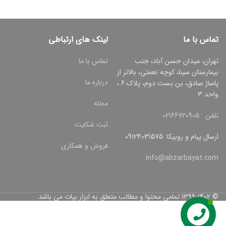
تماس با ما
لینک های ارتباطی
تهران، میدان حسن آباد، جنب
تماس با ما
بیمارستان سینا، کوچه نعمتی، بالاتر از
درباره ما
پاساژ صادق، بن بست دوم، پلاک 6 ،
واحد 3
مجله
تلفن : 02166720905
ثبت شکایت
ارسال پیام و روبیکا: 09124031575
فروش و همکاری
info@abzarbayat.com
© 1399-1402 تمامی محتوا و مطالب متعلق به ابزار بیات می باشد.
تماس با ما