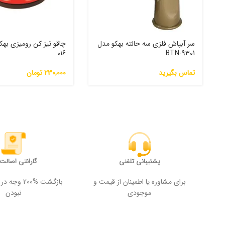
سر آبپاش فلزی سه حالته بهکو مدل
016
BTN-9301
تماس بگیرید
230,000
تومان
پشتیبانی تلفنی
گارانتی اصالت ک
برای مشاوره یا اطمینان از قیمت و
بازگشت %200
موجودی
نبودن