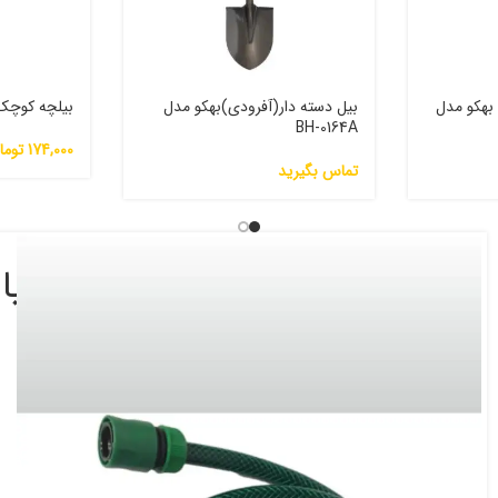
چینی 6 اینچ بهکو مدل
بیل دسته دار(آفرودی)بهکو مدل
بیلچه کوچک بهکو
BH-0164A
174,000
توما
تماس بگیرید
اتصال) بهکو مدل BRL-15set
588,000
تومان
جاشلنگی همراه با 15 متر شلنگ
سرآبپاش 7 حالته