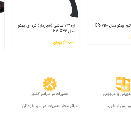
اره 33 سانتی (شیاردار) کره ای بهکو
مدل BV-X32
م
ن
620,000
تومان
0
تعویض یا مرجوعی
تعمیرات در سراسر کشور
مراکز مجاز تعمیرات در شهر خودتان