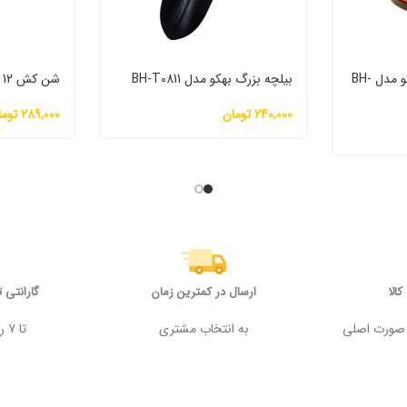
چاقو تیز کن رومیزی بهکو مدل BH-
بیلچه بزرگ بهکو مدل BH-T0811
شن کش 12 تیغ بهکو مدل BR-7110
240,000
تومان
289,000
توما
الا
ارسال در کمترین زمان
گارانتی 
 وجه در صورت اصلی
به انتخاب مشتری
تا ۷ روز پس از خرید