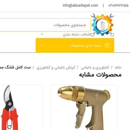
021-66767155 | info@abzarbayat.com
انتخاب دسته بندی
دسته بندی محصولات
خانه
کشاورزی و باغبانی
آبپاش باغبانی و کشاورزی
ست کامل شلنگ جمع کن(آبپاش 7 حالته شلنگ
محصولات مشابه