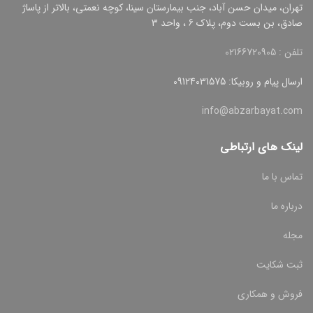
تهران، میدان حسن آباد، جنب بیمارستان سینا، کوچه نعمتی، بالاتر از پاساژ
صادق، بن بست دوم، پلاک 6 ، واحد 3
تلفن : 02166720905
ارسال پیام و روبیکا: 09124031575
info@abzarbayat.com
لینک های ارتباطی
تماس با ما
درباره ما
مجله
ثبت شکایت
فروش و همکاری