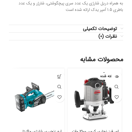
به همراه دریل شارژی یک عدد سری پیچگوشتی، شارژر و یک عدد
باطری 1.5 آمپر یدک ارائه شده است
توضیحات تکمیلی
نظرات (0)
محصولات مشابه
فروخته شده
اور فرز نجاری کرون 2100 وات
اره زنجیری شارژی ماکیتا
اره