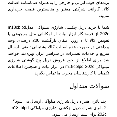
برندهای خوب ایرانی و خارجی را به همراه ضمانتنامه اصالت
کالا، گارانتی شرکتی معتبر و مناسبترین قیمت خریداری
نمایید.
شما با خرید دریل چکشی شارژی میلواکی مدلm18cblpd
202c از فروشگاه ابزار بیات از امکاناتی مثل مرجوعی یا
تعویض کالا تا 7 روز، امکان بازگشت 200 درصدی وجه
پرداختی در صورت عدم اصالت کالا، پشتیبانی تلفنی، ارسال
سریع و خدمات تعمیرات در سراسر ایران بهره‌مند خواهید
شد. برای اطلاع از نحوه فروش دریل پیچ گوشتی شارژی
میلواکی m18cblpd 202c در ابزار بیات و همچنین اطلاعات
تکمیلی با کارشناسان مجرب ما تماس بگیرید.
سوالات متداول
چند باتری همراه دریل شارژی میلواکی ارسال می شود؟
2 باتری همراه دریل چکشی شارژی میلواکی m18cblpd
202c برای شما ارسال می شود.