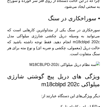
چرا که در این حالت دستگاه از روی فلز سر خورده و سوراخ
به سختی ایجاد می‌­شود.
⦁ سوراخکاری در سنگ
سورخکاری در سنگ یکی از متداولترین کارهایی است که
می‌توانید به وسیله دریل چکشی شارژی میلواکی مدل
m18cblpd 202c انجام دهید. فقط توجه داشته باشید که
حالت دریل (معمولی، چکشی و ضربه ای) و نوع مته برای هر
سنگ متفاوت است.
ویژگی های دریل پیچ گوشتی شارژی
میلواکی m18cblpd 202c
دیگر ویژگی‌های این دستگاه عبارتند از:
⦁ LED برای مکانهای تاریک