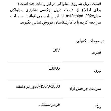
قیمت دریل شارژی میلواکی در ابزار بیات چند است؟
برای اطلاع از قیمت دریل چکشی شارژی میلواکی
مدلm18cblpd 202c از ابزاربیات می ­توانید به سایت
مراجعه کرده یا با کارشناسان فروش تماس بگیرید.
توضیحات تکمیلی
18V
قدرت
1.8KG
وزن
0-450/0-1800دور در دقیقه
سرعت چرخش ازاد
قرمز-مشکی
رنگ