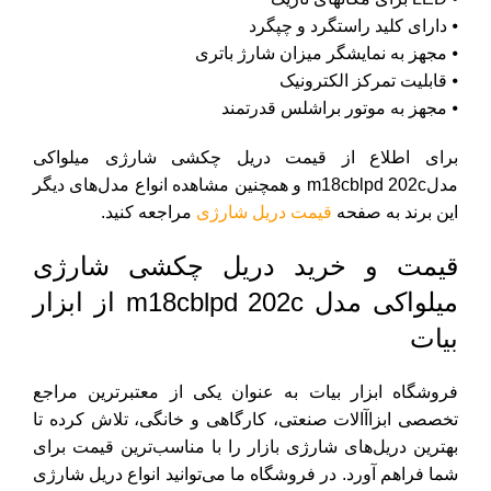
⦁ دارای کلید راستگرد و چپگرد
⦁ مجهز به نمایشگر میزان شارژ باتری
⦁ قابلیت تمرکز الکترونیک
⦁ مجهز به موتور براشلس قدرتمند
برای اطلاع از قیمت دریل چکشی شارژی میلواکی
مدلm18cblpd 202c و همچنین مشاهده انواع مدل­‌های دیگر
این برند به صفحه
قیمت دریل شارژی
مراجعه کنید.
قیمت و خرید دریل چکشی شارژی
میلواکی مدل m18cblpd 202c از ابزار
بیات
فروشگاه ابزار بیات به عنوان یکی از معتبرترین مراجع
تخصصی ابزاآالات صنعتی، کارگاهی و خانگی، تلاش کرده تا
بهترین دریل‌های شارژی بازار را با مناسب‌ترین قیمت برای
شما فراهم آورد. در فروشگاه ما می‌توانید انواع دریل شارژی‌