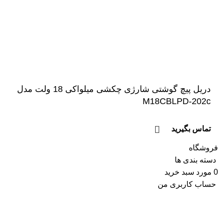
اعتماد شما افتخار ماست
© 1399-1402 تمامی محتوا و مطالب متعلق به ابزار بیات می
باشد.
دریل پیچ گوشتی شارژی چکشی میلواکی 18 ولت مدل
M18CBLPD-202c
تماس بگیرید
فروشگاه
دسته بندی ها
0
مورد
سبد خرید
حساب کاربری من