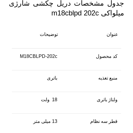
جدول مشخصات دریل چکشی شارژی
میلواکی m18cblpd 202c
عنوان
توضیحات
کد محصول
M18CBLPD-202c
منبع تغذیه
باتری
ولتاژ باتری
18 ولت
قطر سه نظام
13 میلی متر