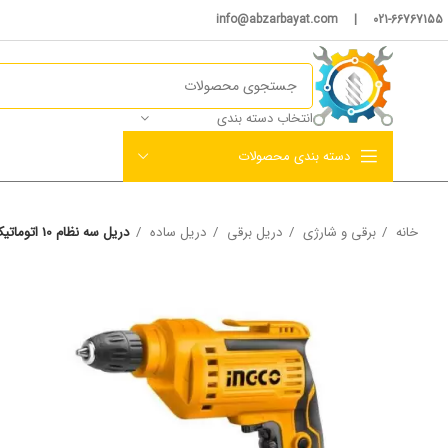
021-66767155 | info@abzarbayat.com
انتخاب دسته بندی
دسته بندی محصولات
خانه
برقی و شارژی
دریل برقی
دریل ساده
دریل سه نظام 10 اتوماتیک اینکو ۵۰۰ وات مدل ED500282