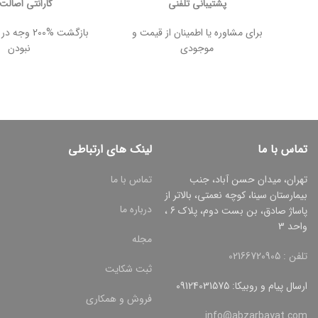
پشتیبانی تلفنی
گارانتی اصالت ک
برای مشاوره یا اطمینان از قیمت و
بازگشت %200
موجودی
نبودن
تماس با ما
لینک های ارتباطی
تهران، میدان حسن آباد، جنب
تماس با ما
بیمارستان سینا، کوچه نعمتی، بالاتر از
درباره ما
پاساژ صادق، بن بست دوم، پلاک 6 ،
واحد 3
مجله
تلفن : 02166720905
ثبت شکایت
ارسال پیام و روبیکا: 09124031575
فروش و همکاری
info@abzarbayat.com