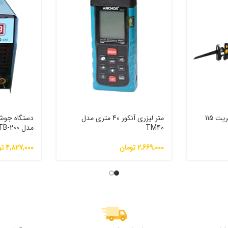
اره افقی بر برقی آپ اسپریت 115
متر لیزری آنکور 40 متری مدل
TM40
مدل TB-200
2,669,000
تومان
4,827,000
تو