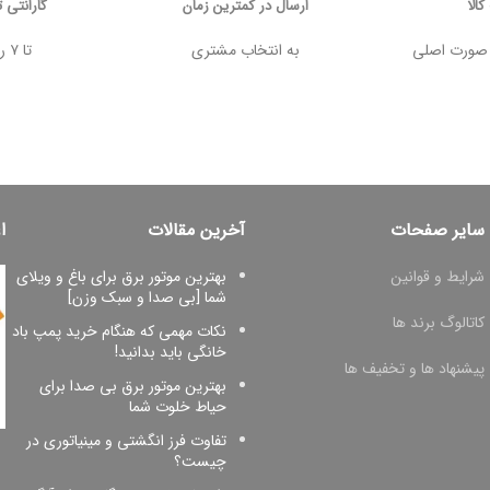
الا
ارسال در کمترین زمان
گارانتی 
 وجه در صورت اصلی
به انتخاب مشتری
تا ۷ روز پس از خرید
سایر صفحات
آخرین مقالات
ا
شرایط و قوانین
بهترین موتور برق برای باغ و ویلای
شما [بی صدا و سبک وزن]
کاتالوگ برند ها
نکات مهمی که هنگام خرید پمپ باد
خانگی باید بدانید!
پیشنهاد ها و تخفیف ها
بهترین موتور برق بی صدا برای
حیاط خلوت شما
تفاوت فرز انگشتی و مینیاتوری در
چیست؟