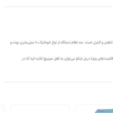
این ابزار از توان 500 وات برخوردار بوده و در حالت آزاد سرعت گردش آن به 3300 دور در دقیقه خواهد رسید. سرعت دریل iNGCO به کمک دیمر چرخشی قابل تنظیم و کنترل است. سه نظام دستگاه از نوع اتوماتیک 10 میلی‌متری بوده و
چپ گرد است و همچنین حداکثر قطر سوراخکاری در فلز و چوب به ترتیب برابر با 10 و 25 میلی می‌باشد. از قابلیت‌های ویژه دریل اینکو می‌توان به قفل سوییچ اشاره کرد که در