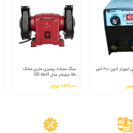
دستگاه جوش اینورتر ادون 200 آمپر
سنگ سنباده رومیزی متری محک
150 میلیمتر مدل GD-150H
J
مان
6,499,000
تومان
0