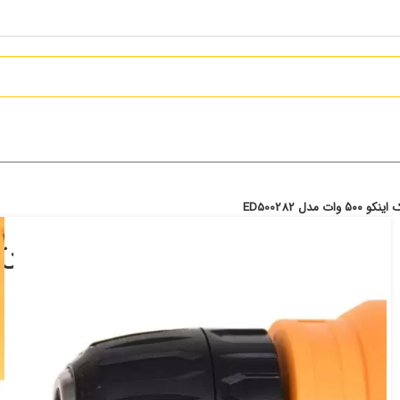
ED500282
3,254,000
تومان
دارای گارانتی ۱۲ ماهه شرکت اینکو