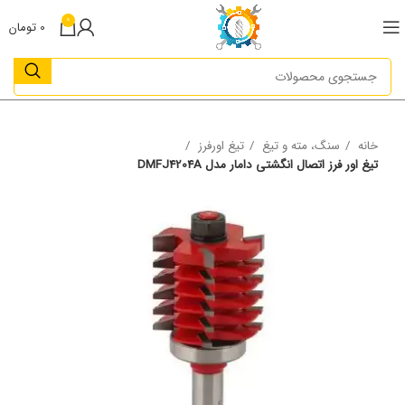
0
0
تومان
خانه
سنگ، مته و تیغ
تیغ اورفرز
تیغ اور فرز اتصال انگشتی دامار مدل DMFJ4204A