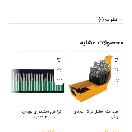
نظرات (0)
محصولات مشابه
ست مته استیل بر 25 عددی
فرز فرم مینیاتوری پودری
قلاو
اینکو
الماسی 30 عددی