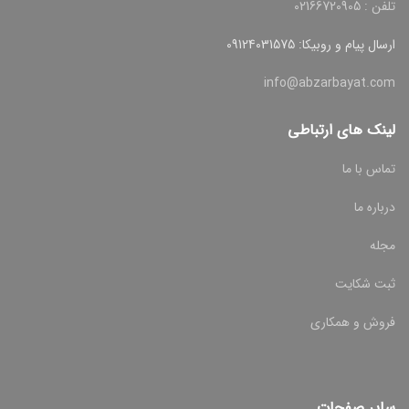
تلفن : 02166720905
ارسال پیام و روبیکا: 09124031575
info@abzarbayat.com
لینک های ارتباطی
تماس با ما
درباره ما
مجله
ثبت شکایت
فروش و همکاری
سایر صفحات