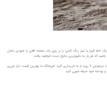
د. این ابزار یک خط ‌قرمز یا سبز رنگ ثابتی را بر روی یک صفحه افقی یا عمودی نشان
ما در ابزار بیات تراز لیزری دیوالت مدل dw088k را با ضمانت اصالت و کیفیت ارائه می کنیم. محصولات معتبرترین برندهای بازار را با قیمت رقابتی و ضمانت مرجوعی 7 روزه از ما خریداری کنید. فروشگاه ما بهترین قیمت تراز لیزری