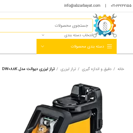
021-66767155 | info@abzarbayat.com
انتخاب دسته بندی
دسته بندی محصولات
خانه
دقیق و اندازه گیری
تراز لیزری
تراز لیزری دیوالت مدل DW088K