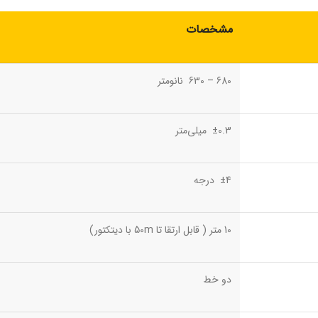
مشخصات
680 – 630 نانومتر
±0.3 میلی‌متر
±4 درجه
10 متر ( قابل ارتقا تا 50m با دیتکتور)
دو خط