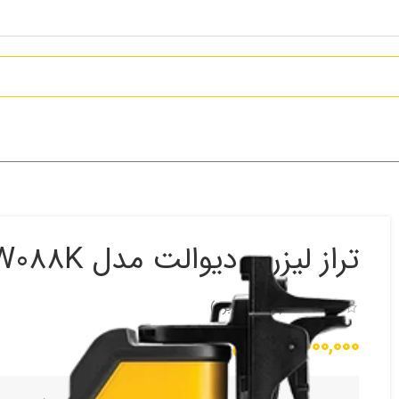
تراز لیزری دیوالت مدل DW088K
(دیدگاه کاربر
1
)
19,000,000
تومان