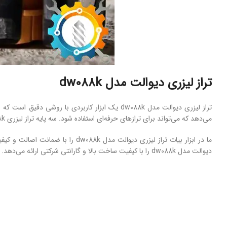
تراز لیزری دیوالت مدل dw088k
تراز لیزری دیوالت مدل dw088k یک ابزار کاربردی
می‌دهد که می‌تواند برای ترازهای حرفه‌ای استفاده شود. سه ‌پایه تراز لیزری dw088k امکان پایداری بیشتری را برای تراز فراهم می‌کند، بنابراین می‌توانید مطمئن باشید که هر بار به دقیق‌ترین نتایج دست خواهید یافت.
دیوالت مدل dw088k را با کیفیت ساخت بالا و گارانتی شرکتی ارائه می‌دهد. با خرید از سایت ابزار بیات به واسطه قیمت ارزان و ارسال سریع، می‌توانید در زمان و بودجه خود صرفه جویی کنید.