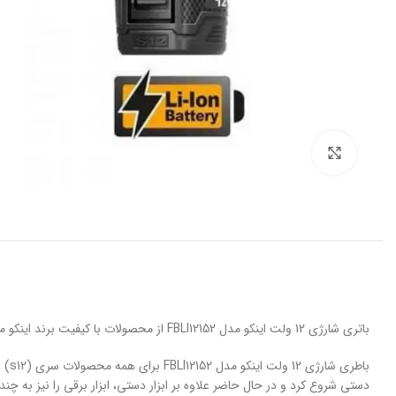
برای بزرگنمایی کلیک کنید
باتری شارژی 12 ولت اینکو مدل FBLI12152 از محصولات با کیفیت برند اینکو می باشد. این محصول یک باتری لیتیوم یون با طراحی عالی و قابل استفاده در تعداد دفعات زیاد می باشد. باطری اینکو دارای آمپراژ 1.5 آمپر می باشد.
دستی شروع کرد و در حال حاضر علاوه بر ابزار دستی، ابزار برقی را نیز به چن