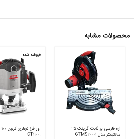
محصولات مشابه
فروخته شده
اره فارسی بر ثابت گریتک ۲۵
سانتیمتر مدل GTMS20001
CT11001