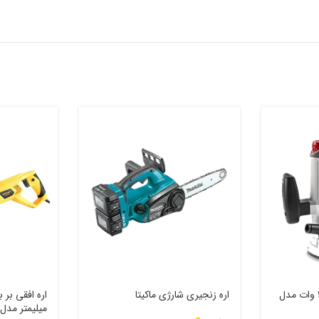
اور فرز نجاری کرون 2100 وات مدل
اره زنجیری شارژی ماکیتا
میلیمتر مدل K-RS01