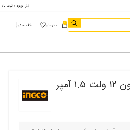
ورود / ثبت نام
0
0
تومان
علاقه مندی
باطری(خشابی)شارژی لیتیوم یون 12 ولت 1.5 آمپر