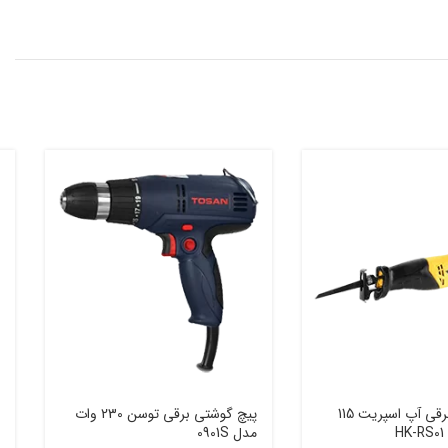
اره افقی بر برقی آپ اسپریت 115
پیچ گوشتی برقی توسن 230 وات
H
مدل 0901S
م