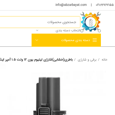
021-66767155 | info@abzarbayat.com
انتخاب دسته بندی
دسته بندی محصولات
خانه
برقی و شارژی
باطری(خشابی)شارژی لیتیوم یون 12 ولت 1.5 آمپر اینکو مدل FBLI12152