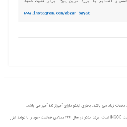
صصی و آشنایی با بزرگ ترین پیج ابزار 
کلیک کنید
www.instagram.com/abzar_bayat
باطری شارژی 12 ولت اینکو مدل FBLI12152 برای همه محصولات سری (s12) برند اینکو مناسب می باشد. سری محصولات s12 شامل بیش از 30 ابزار مختلف شرکت iNGCO است. برند اینکو در سال 1991 میلادی فعالیت خود را با تولید ابزار