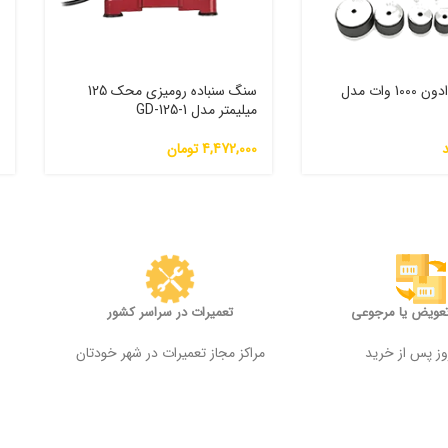
اتو لوله سبز ادون 1000 وات مدل
سنگ سنباده رومیزی محک 125
میلیمتر مدل GD-125-1
م
4,472,000
تومان
0
تعویض یا مرجوعی
تعمیرات در سراسر کشور
مراکز مجاز تعمیرات در شهر خودتان