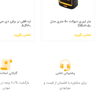
متر لیزری دیوالت 50 متری مدل
اره افقی بر برقی دی س
AJF30
DW03050
تماس بگیرید
تماس بگیرید
پشتیبانی تلفنی
گارانتی اصالت ک
برای مشاوره یا اطمینان از قیمت و
بازگشت %200
موجودی
نبودن