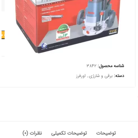
افزودن به س
افزودن به علاقه مندی
شناسه محصول:
3842
دسته:
برقی و شارژی
,
اورفرز
توضیحات
توضیحات تکمیلی
نظرات (0)