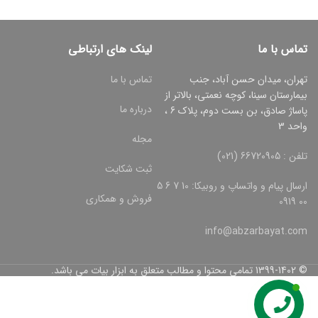
تماس با ما
لینک های ارتباطی
تهران، میدان حسن آباد، جنب
تماس با ما
بیمارستان سینا، کوچه نعمتی، بالاتر از
درباره ما
پاساژ صادق، بن بست دوم، پلاک 6 ،
واحد 3
مجله
تلفن : 66720905 (021)
ثبت شکایت
ارسال پیام و واتساپ و روبیکا: 10 7 6 5
فروش و همکاری
00 0919
info@abzarbayat.com
© 1399-1402 تمامی محتوا و مطالب متعلق به ابزار بیات می باشد.
تماس با ما