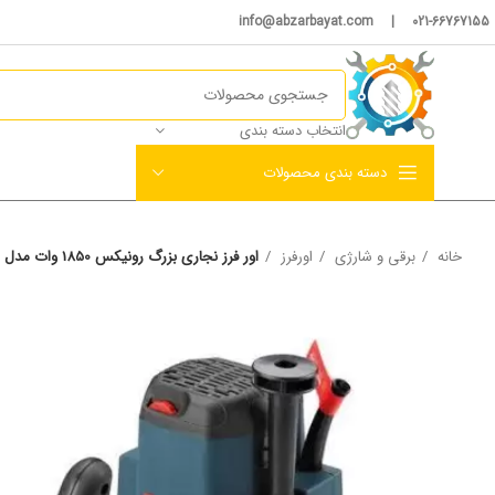
021-66767155 | info@abzarbayat.com
انتخاب دسته بندی
دسته بندی محصولات
خانه
برقی و شارژی
اورفرز
اور فرز نجاری بزرگ رونیکس 1850 وات مدل 7112