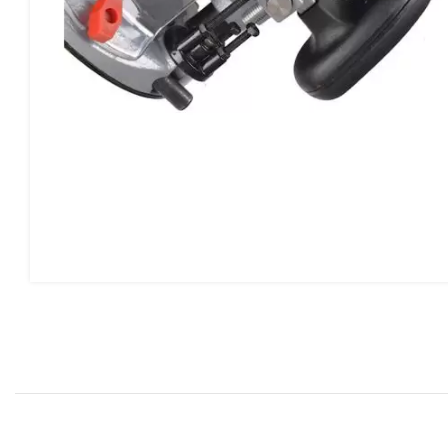
www.instagram.com/abzar_bayat
بد خرید