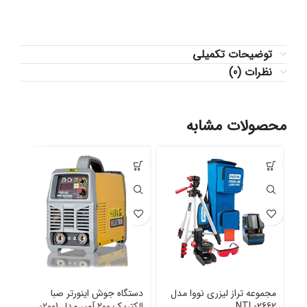
توضیحات تکمیلی
نظرات (0)
محصولات مشابه
مجموعه تراز لیزری نووا مدل
دستگاه جوش اینورتر صبا
مدل 000
NTL-2662
الکتریک 200 آمپر مدل 2001-