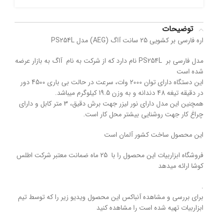
توضیحات
اره فارسی بر کشویی 25 سانت آاگ (AEG) مدل PS254L
مدل فارسی بر PS254L نام دارد که از شرکت به نام آاگ به بازار عرضه
شده است
این دستگاه دارای توان 2000 وات، سرعت در حالت بی باری 4500 دور
در دقیقه تیغه 48 دندانه و به وزن 19.5 کیلوگرم میباشد.
همچنین این مدل دارای نور لیزر جهت برش دقیق، 3 متر کابل و دارای
چراغ کار جهت روشنایی بیشتر محل کار است.
این محصول ساخت کشور آلمان است
فروشگاه ابزاربیات این محصول را با 25 ماه ضمانت معتبر شرکت اطلس
کوشا ارائه میدهد
.
برای بررسی و مشاهده آنباکس این محصول ویدیو زیر را که توسط تیم
ابزاربیات تهیه شده است را مشاهده کنید