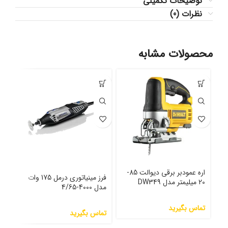
توضیحات تکمیلی
نظرات (0)
محصولات مشابه
اره عمودبر برقی دیوالت 85-
فرز مینیاتوری درمل 175 وات
20 میلیمتر مدل DW349
مدل 4000-4/65
مدل 00T
تماس بگیرید
تماس بگیرید
تما