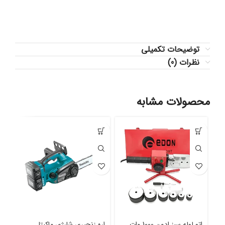
توضیحات تکمیلی
نظرات (0)
محصولات مشابه
اتو لوله سبز ادون 1000 وات
اره زنجیری شارژی ماکیتا