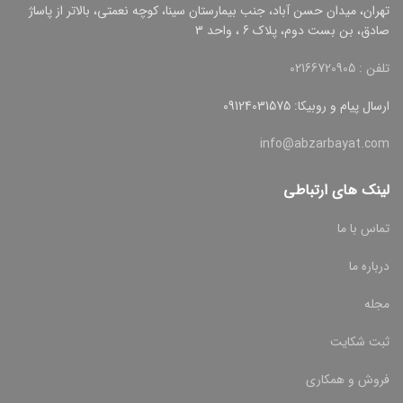
تهران، میدان حسن آباد، جنب بیمارستان سینا، کوچه نعمتی، بالاتر از پاساژ
صادق، بن بست دوم، پلاک 6 ، واحد 3
تلفن : 02166720905
ارسال پیام و روبیکا: 09124031575
info@abzarbayat.com
لینک های ارتباطی
تماس با ما
درباره ما
مجله
ثبت شکایت
فروش و همکاری