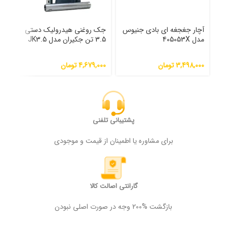
آچار جغجغه ای بادی جنیوس
جک روغنی هیدرولیک دستی
مدل 405053X
3.5 تن جکیران مدل JK3.5
02
3,498,000
تومان
4,679,000
تومان
000
پشتیبانی تلفنی
برای مشاوره یا اطمینان از قیمت و موجودی
گارانتی اصالت کالا
بازگشت %200 وجه در صورت اصلی نبودن