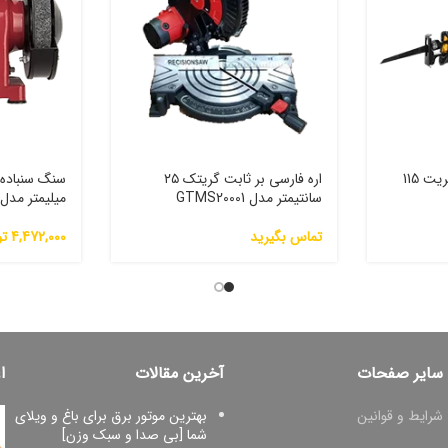
اره افقی بر برقی آپ اسپریت 115
اره فارسی بر ثابت گریتک ۲۵
سانتیمتر مدل GTMS20001
میلیمتر مدل D-125-1
تماس بگیرید
4,472,000
تو
سایر صفحات
آخرین مقالات
ا
شرایط و قوانین
بهترین موتور برق برای باغ و ویلای
شما [بی صدا و سبک وزن]