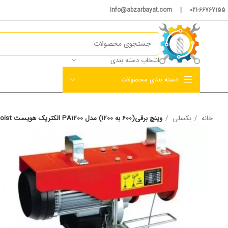
021-66767155 | info@abzarbayat.com
انتخاب دسته بندی
دسته بندی محصولات
خانه
بکسلی
وینچ برقی(600 به 1200) مدل PA1200 الکتریک هویست electric hoist