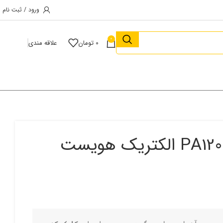
ورود / ثبت نام
0
0
تومان
علاقه مندی
وینچ برقی(600 به 1200) مدل PA1200 الکتریک هویست