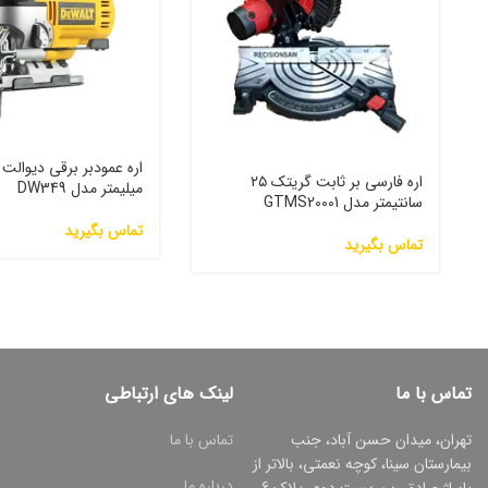
اره فارسی بر ثابت گریتک ۲۵
میلیمتر مدل DW349
سانتیمتر مدل GTMS20001
تماس بگیرید
تماس بگیرید
تماس با ما
لینک های ارتباطی
تهران، میدان حسن آباد، جنب
تماس با ما
بیمارستان سینا، کوچه نعمتی، بالاتر از
درباره ما