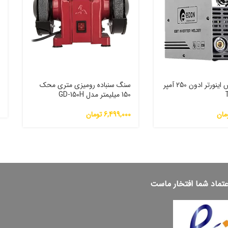
دستگاه جوش اینورتر ادون 250 آمپر
سنگ سنباده رومیزی متری محک
ت
150 میلیمتر مدل GD-150H
0
مان
6,499,000
تومان
عتماد شما افتخار ماست