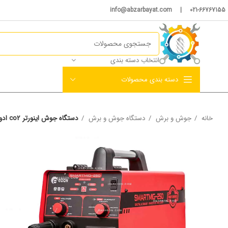
021-66767155 | info@abzarbayat.com
انتخاب دسته بندی
دسته بندی محصولات
خانه
جوش و برش
دستگاه جوش و برش
دستگاه جوش اینورتر co2 ادون 250 آمپر مدل SMART TMIG-250