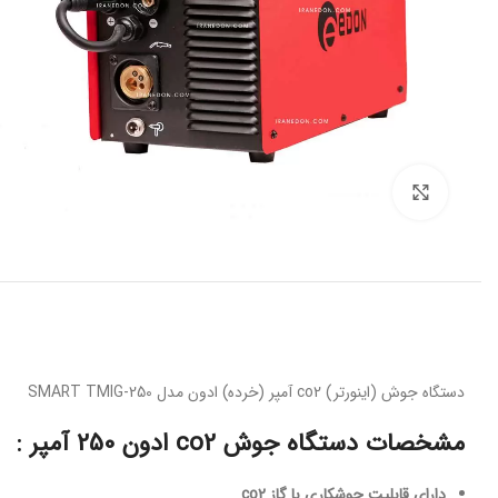
برای بزرگنمایی کلیک کنید
دستگاه جوش (اینورتر) co2 آمپر (خرده) ادون مدل SMART TMIG-250
مشخصات دستگاه جوش co2 ادون 250 آمپر :
دارای قابلیت جوشکاری با گاز co2