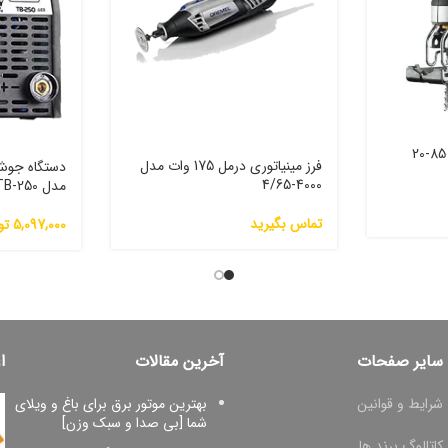
اره عمودبر برقی دیوالت 85-20
فرز مینیاتوری درمل 175 وات مدل
4000-4/65
مدل TB-250
تماس بگیرید
5,097,000
تو
سایر صفحات
آخرین مقالات
ا
شرایط و قوانین
بهترین موتور برق برای باغ و ویلای
شما [بی صدا و سبک وزن]
کاتالوگ برند ها