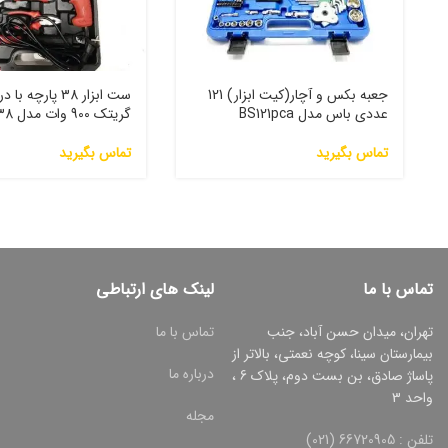
جعبه بکس و آچار(کیت ابزار) 121
ست ابزار 38 پارچ
عددی باس مدل BS121pca
گریتک 900 وات مدل grt38
تماس بگیرید
تماس بگیرید
تماس با ما
لینک های ارتباطی
تهران، میدان حسن آباد، جنب
تماس با ما
بیمارستان سینا، کوچه نعمتی، بالاتر از
درباره ما
پاساژ صادق، بن بست دوم، پلاک 6 ،
واحد 3
مجله
تلفن : 66720905 (021)