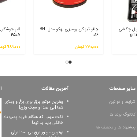
ه با دریل چکشی
چاقو تیز کن رومیزی بهکو مدل BH-
450A
016
230,000
تومان
989,000
توما
سایر صفحات
آخرین مقالات
ا
شرایط و قوانین
بهترین موتور برق برای باغ و ویلای
شما [بی صدا و سبک وزن]
کاتالوگ برند ها
نکات مهمی که هنگام خرید پمپ باد
خانگی باید بدانید!
پیشنهاد ها و تخفیف ها
بهترین موتور برق بی صدا برای