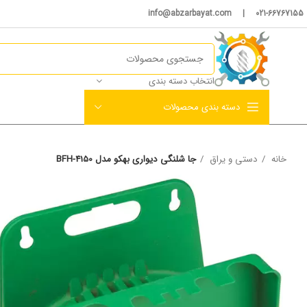
021-66767155 | info@abzarbayat.com
انتخاب دسته بندی
دسته بندی محصولات
خانه
دستی و یراق
جا شلنگی دیواری بهکو مدل BFH-4150