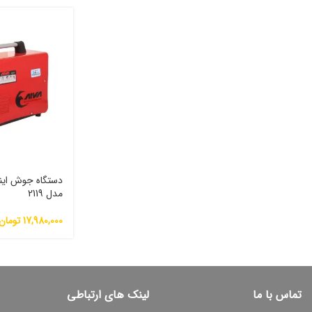
مدل 2119
17,980,000
تومان
تماس با ما
لینک های ارتباطی