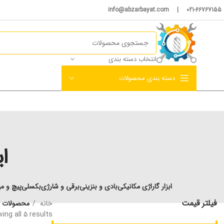
021-66767155 | info@abzarbayat.com
انتخاب دسته بندی
دسته بندی محصولات
ا
ابزار گاراژی مکانیکی
بادی و بنزینی
برقی و شارژی
بکسلی
پیچ و مه
فیلتر قیمت
خانه
محصولات بر
ing all 5 results