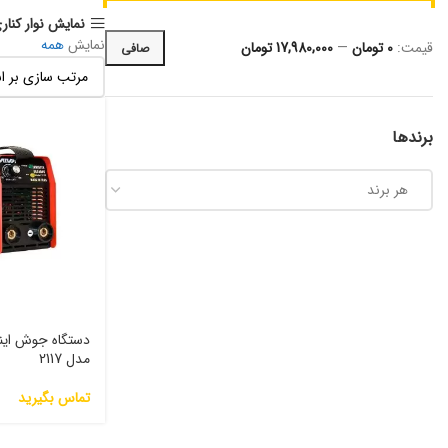
نمایش نوار کنار
نمایش
همه
قيمت:
0 تومان
—
17,980,000 تومان
صافی
برندها
هر برند
مدل 2117
تماس بگیرید