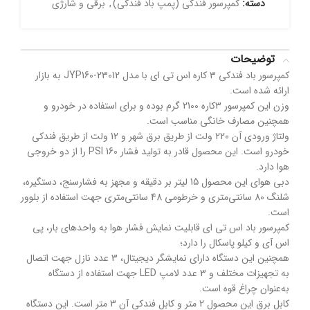
دسته:
کمپرسور فندکی (پمپ باد فندکی)
,
برقی و شارژی
توضیحات
کمپرسور باد فندکی ۳ کاره اس تی ای با مدل JYP160-23012 به بازار
ارائه شده است.
وزن این کمپرسور ۳کاره 2100 گرم بوده و برای استفاده در خودرو و
همچنین مصارف خانگی مناسب است.
ولتاژ ورودی آن 220 ولت از طریق برق شهر و 12 ولت از طریق فندکی
خودرو است. این محصول قادر به تولید فشار 160 PSI را از دو خروجی
هوا دارد.
دبی هوای این محصول 15 لیتر بر دقیقه و مجهز به فشارسنج، دستگیره،
شلنگ 80 سانتی‌متری و خرطومی 48 سانتی‌متری جهت استفاده از بلوور
است.
کمپرسور باد اس تی ای قابلیت نمایش فشار هوا به واحدهای بار، پی
اس آی و کیلو پاسکال را دارد؛
همچنین این دستگاه دارای نمایشگر دیجیتال، 3 عدد نازل جهت اتصال
به تجهیزات مختلف و 3 عدد لامپ LED جهت استفاده از دستگاه
به‌عنوان چراغ قوه است.
کابل برق این محصول 2 متر و کابل فندکی آن 3 متر است. این دستگاه